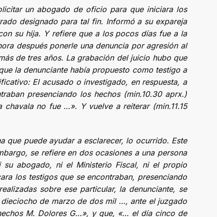
icitar un abogado de oficio para que iniciara los
rado designado para tal fin. Informó a su expareja
n su hija. Y refiere que a los pocos días fue a la
 hora después ponerle una denuncia por agresión al
e más de tres años. La grabación del juicio hubo que
r que la denunciante había propuesto como testigo a
ficativo: El acusado o investigado, en respuesta, a
ntraban presenciando los hechos (min.10.30 aprx.)
a chavala no fue …». Y vuelve a reiterar (min.11.15
a que puede ayudar a esclarecer, lo ocurrido. Este
n embargo, se refiere en dos ocasiones a una persona
su abogado, ni el Ministerio Fiscal, ni el propio
cara los testigos que se encontraban, presenciando
ealizadas sobre ese particular, la denunciante, se
e dieciocho de marzo de dos mil …, ante el juzgado
 hechos M. Dolores G…», y que, «… el día cinco de