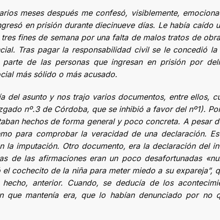
arios meses después me confesó, visiblemente, emocionad
resó en prisión durante diecinueve días. Le había caído un
tres fines de semana por una falta de malos tratos de obra
cial. Tras pagar la responsabilidad civil se le concedió l
r parte de las personas que ingresan en prisión por del
ocial más sólido o más acusado.
ía del asunto y nos trajo varios documentos, entre ellos, c
juzgado nº.3 de Córdoba, que se inhibió a favor del nº1). P
staban hechos de forma general y poco concreta. A pesar de
emo para comprobar la veracidad de una declaración. Esta
n la imputación. Otro documento, era la declaración del 
nas de las afirmaciones eran un poco desafortunadas «n
 el cochecito de la niña para meter miedo a su expareja”, q
hecho, anterior. Cuando, se deducía de los acontecimie
ón que mantenía era, que lo habían denunciado por no qu