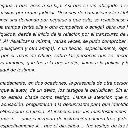
aba a que viese a su hija. Así que se vio obligado a sol
visitas por orden judicial. Después de comunicársele el let
er una demanda por negarse a que este, se relacionase co
una trampa (entre ella y otra compañera o amiga) para una
síquicos, desde el inicio de la relación por el transcurso d
ad. Al visualizar la misma, varias veces, se pudo comproba
peluquería y otra amiga). Y un hecho, especialmente, signi
 por el Turno de Oficio, sobre las personas que se enco
a también, que fue a la que le dijo, llama a la policía y l
 aquí de testigo».
madamente, en dos ocasiones, la presencia de otra person
rque al autor, de un delito, los testigos le perjudican. Si
o estaba citada como testigo. Llama la atención que ni 
acusación, preguntaran a la denunciante para que identifi
liberación en juicio. Al inspeccionar las manifestaciones r
 de marzo … ante el juzgado de instrucción número tres, y d
respectivamente «… que el día cinco … fue testigo de los